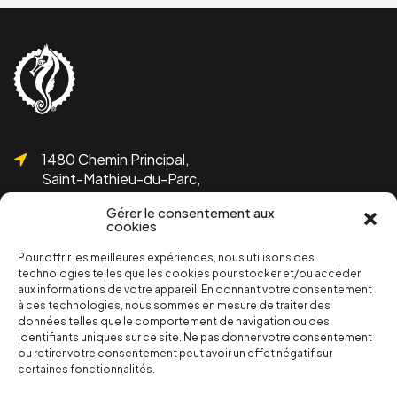
1480 Chemin Principal,
Saint-Mathieu-du-Parc,
QC G0X 1N0
Gérer le consentement aux
cookies
Pour offrir les meilleures expériences, nous utilisons des
technologies telles que les cookies pour stocker et/ou accéder
aux informations de votre appareil. En donnant votre consentement
1 819-532-1755
à ces technologies, nous sommes en mesure de traiter des
info@bicolline.org
données telles que le comportement de navigation ou des
identifiants uniques sur ce site. Ne pas donner votre consentement
ou retirer votre consentement peut avoir un effet négatif sur
certaines fonctionnalités.
Abonnez-vous à l'infolettre de Bicolline!