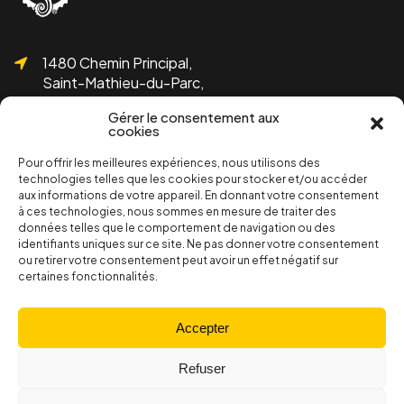
1480 Chemin Principal,
Saint-Mathieu-du-Parc,
QC G0X 1N0
Gérer le consentement aux
cookies
Pour offrir les meilleures expériences, nous utilisons des
technologies telles que les cookies pour stocker et/ou accéder
aux informations de votre appareil. En donnant votre consentement
1 819-532-1755
à ces technologies, nous sommes en mesure de traiter des
info@bicolline.org
données telles que le comportement de navigation ou des
identifiants uniques sur ce site. Ne pas donner votre consentement
ou retirer votre consentement peut avoir un effet négatif sur
certaines fonctionnalités.
Abonnez-vous à l'infolettre de Bicolline!
S'inscrire
Accepter
Refuser
Section membres
Politiques