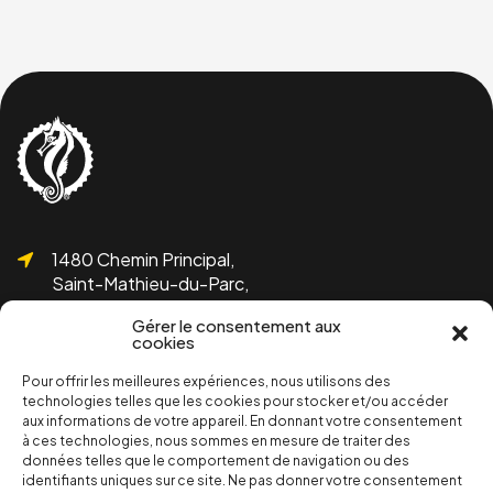
1480 Chemin Principal,
Saint-Mathieu-du-Parc,
QC G0X 1N0
Gérer le consentement aux
cookies
Pour offrir les meilleures expériences, nous utilisons des
technologies telles que les cookies pour stocker et/ou accéder
aux informations de votre appareil. En donnant votre consentement
1 819-532-1755
à ces technologies, nous sommes en mesure de traiter des
info@bicolline.org
données telles que le comportement de navigation ou des
identifiants uniques sur ce site. Ne pas donner votre consentement