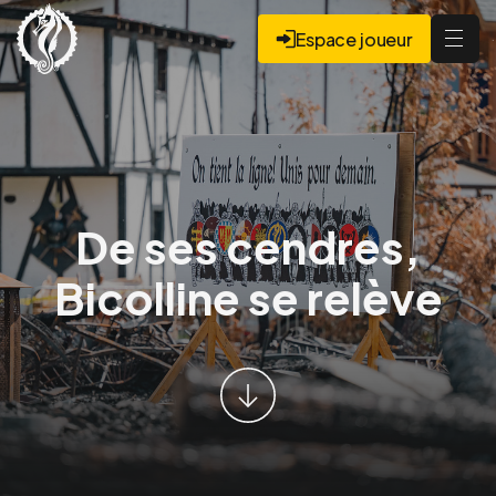
Espace joueur
De ses cendres,
Bicolline se relève