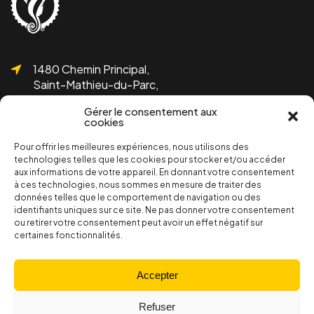
1480 Chemin Principal,
Saint-Mathieu-du-Parc,
QC G0X 1N0
Gérer le consentement aux
cookies
Pour offrir les meilleures expériences, nous utilisons des
technologies telles que les cookies pour stocker et/ou accéder
aux informations de votre appareil. En donnant votre consentement
1 819-532-1755
à ces technologies, nous sommes en mesure de traiter des
info@bicolline.org
données telles que le comportement de navigation ou des
identifiants uniques sur ce site. Ne pas donner votre consentement
ou retirer votre consentement peut avoir un effet négatif sur
certaines fonctionnalités.
Abonnez-vous à l'infolettre de Bicolline!
S'inscrire
Accepter
Refuser
Section membres