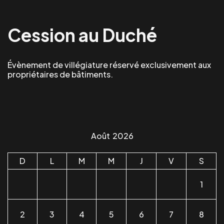
Cession au Duché
Évènement de villégiature réservé exclusivement aux
propriétaires de bâtiments.
Août
2026
D
L
M
M
J
V
S
1
2
3
4
5
6
7
8