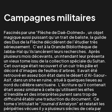
Campagnes militaires
Fascinés par une “Flèche de
Da
ë
-Dolmed
« , un objet
magique
aussi puissant qu’un trait de baliste, la guilde
des Élus de la Flèche
décidèrent de l’étudier très
sérieusement.
C’est à la Grande Bibliothèque de
Jabba
-Hal qu’ils lancèrent leurs recherches. Après
plusieurs mois décevants,
un intendant leur présenta
un vieux tome issu de la collection s
péciale du Sultan.
Cet ouvrage
était recouvert d’un cuir très
pâle et
décoré d’images de feuilles d’arbres. Il avait été
retrouvé
en assez bon état
dans le désert d’Al-
Saour
-
Asif, dans un site en ruine,
situé
à quelques lieues au
nord du célèbre sanctu
aire.
L’écriture
qu’il
conte
nait
était assez similaire à
celle
qu’utilisent les
elfes
d’
Irendille
et des interprètes purent sans trop de
difficulté
établir une traduction du document. Ce
tome s’intitulait
le
“Journal d’
Antelyon
”
et
relatait les
péripéties vécues
il y a plusieurs siècles de cela
par