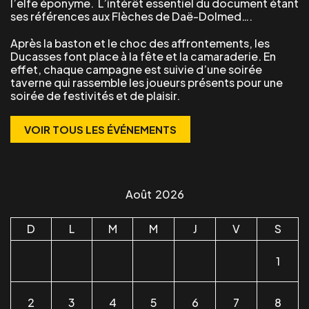
l’elfe éponyme
. L’intérêt essentiel du document étant
ses références aux Flèches de
Daë-Dolmed
….
Après la baston et le choc des affrontements, les
Ducasses font place à la fête et la camaraderie. En
effet, chaque campagne est suivie d’une soirée
taverne qui rassemble les joueurs présents pour une
soirée de festivités et de plaisir.
VOIR TOUS LES ÉVÉNEMENTS
Août
2026
D
L
M
M
J
V
S
1
2
3
4
5
6
7
8