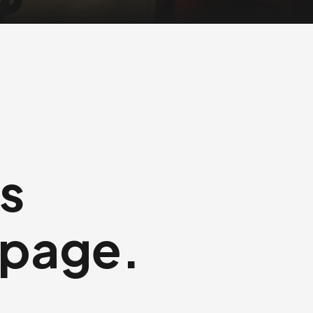
us
 page.