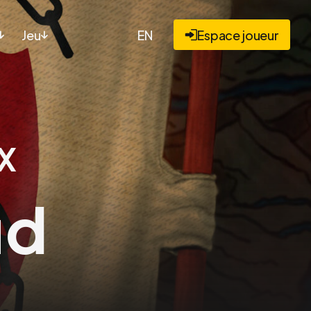
Jeu
EN
Espace joueur
X
ud