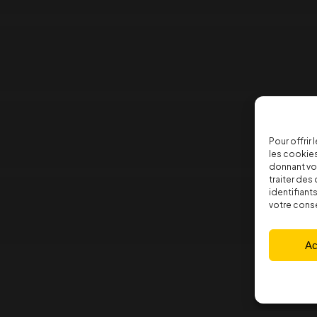
Pour offrir
les cookies
donnant vo
traiter de
identifiant
votre conse
Ac