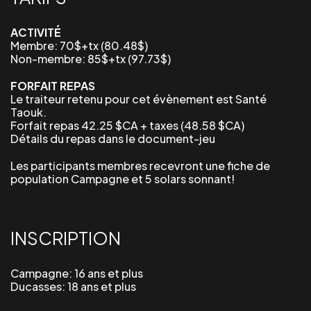
ACTIVITÉ
Membre: 70$+tx (80.48$)
Non-membre: 85$+tx (97.73$)
FORFAIT REPAS
Le traiteur
retenu
pour
cet
évènement
est
Santé
Taouk
.
Forfait
repas
42.
25
$CA + taxes (4
8.58
$CA)
Détails du repas dans le document-jeu
Les participants membres recevront une fiche de
population
Campagne
et 5 solars sonnant!
INSCRIPTION
Campagne: 16 ans et plus
Ducasses: 18 ans et plus