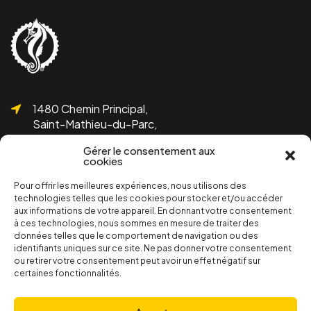
1480 Chemin Principal,
Saint-Mathieu-du-Parc,
QC G0X 1N0
Gérer le consentement aux
cookies
Pour offrir les meilleures expériences, nous utilisons des
technologies telles que les cookies pour stocker et/ou accéder
aux informations de votre appareil. En donnant votre consentement
1 819-532-1755
à ces technologies, nous sommes en mesure de traiter des
info@bicolline.org
données telles que le comportement de navigation ou des
identifiants uniques sur ce site. Ne pas donner votre consentement
ou retirer votre consentement peut avoir un effet négatif sur
certaines fonctionnalités.
Abonnez-vous à l'infolettre de Bicolline!
S'inscrire