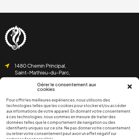
1480 Chemin Principal,
Saint-Mathieu-du-Parc,
QC G0X 1N0
Gérer le consentement aux
cookies
Pour offrir les meilleures expériences, nous utilisons des
technologies telles que les cookies pour stocker et/ou accéder
aux informations de votre appareil. En donnant votre consentement
1 819-532-1755
à ces technologies, nous sommes en mesure de traiter des
info@bicolline.org
données telles que le comportement de navigation ou des
identifiants uniques sur ce site. Ne pas donner votre consentement
ou retirer votre consentement peut avoir un effet négatif sur