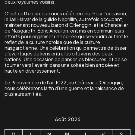
deux royaumes voisins.
C’est cette paix que nous célébrerons. Pour l’occasion,
le Jarl Halvar de la guilde Nephilim, autrefois occupant,
maintenant nouveau baron d’Orlenggin, et le Chancelier
de Nasgaroth, Edric Ancalion, ont mis en commun leurs
efforts pour organiser une soirée qui se voudra autant le
reflet de la culture noroise que de la culture
nasgarotienne. Une célébration qui permettra de tisser
d’avantages de liens entre les citoyens des deux
nations. Une occasion de panser les blessures, et de se
tourner vers l’avenir, dans une soirée bien arrosée et
haute en divertissement.
Le 19 novembre de l’an 1022, au Château d’Orlenggin,
nous célébrerons la fin d’une guerre et la naissance de
plusieurs amitiés.
Août
2026
D
L
M
M
J
V
S